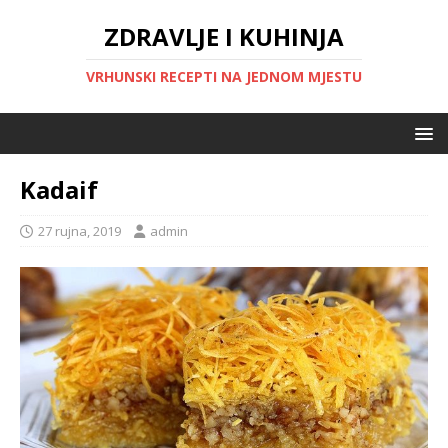
ZDRAVLJE I KUHINJA
VRHUNSKI RECEPTI NA JEDNOM MJESTU
Kadaif
27 rujna, 2019
admin