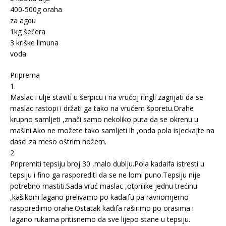
400-500g oraha
za agdu
1kg šećera
3 kriške limuna
voda
Priprema
1.
Maslac i ulje staviti u šerpicu i na vrućoj ringli zagrijati da se
maslac rastopi i držati ga tako na vrućem šporetu.Orahe
krupno samljeti ,znači samo nekoliko puta da se okrenu u
mašini.Ako ne možete tako samljeti ih ,onda pola isjeckajte na
dasci za meso oštrim nožem.
2.
Pripremiti tepsiju broj 30 ,malo dublju.Pola kadaifa istresti u
tepsiju i fino ga rasporediti da se ne lomi puno.Tepsiju nije
potrebno mastiti.Sada vruć maslac ,otprilike jednu trećinu
,kašikom lagano prelivamo po kadaifu pa ravnomjerno
rasporedimo orahe.Ostatak kadifa raširimo po orasima i
lagano rukama pritisnemo da sve lijepo stane u tepsiju.