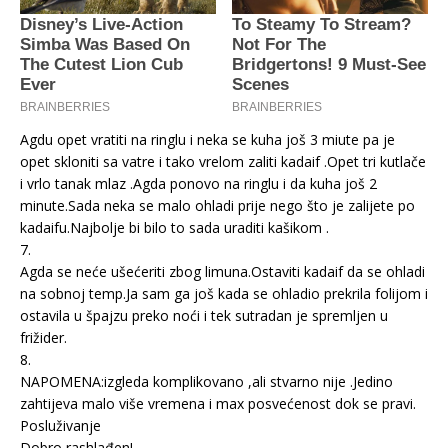
Agdu opet vratiti na ringlu i neka se kuha još 3 miute pa je
opet skloniti sa vatre i tako vrelom zaliti kadaif .Opet tri kutlače
i vrlo tanak mlaz .Agda ponovo na ringlu i da kuha još 2
minute.Sada neka se malo ohladi prije nego što je zalijete po
kadaifu.Najbolje bi bilo to sada uraditi kašikom .
7.
Agda se neće ušećeriti zbog limuna.Ostaviti kadaif da se ohladi
na sobnoj temp.Ja sam ga još kada se ohladio prekrila folijom i
ostavila u špajzu preko noći i tek sutradan je spremljen u
frižider.
8.
NAPOMENA:izgleda komplikovano ,ali stvarno nije .Jedino
zahtijeva malo više vremena i max posvećenost dok se pravi.
Posluživanje
Dobro rashlađen!