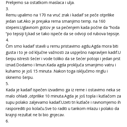
Prelijemo sa ostatkom maslaca i ulja.
3.
Rernu upalimo na 170 na vruć zrak i kadaif se peče otprilike
jedan sat.Ako je prejaka rerna smanjimo temp. na 160
stepeni.Uglavnom gotov je sa pečenjem kada počne da “hoda
“po tepsiji tj.kad se tako ispeče da se odvoji od rubova tepsije.
4.
Čim smo kadaif stavili u rernu pristavimo agdu.Agda mora biti
gusta i to je od ključne važnosti za uspješno napravljen kadif.U
šerpu istresti šećer i vode toliko da se šećer potopi i jedan prst
iznad.Dodamo i limun.Kada agda proključa smanjimo vatru i
kuhamo je još 15 minuta .Nakon toga isključimo ringlu i
skinemo šerpu.
5.
Kada je kadaif ispečen izvadimo ga iz rerne i ostavimo neka se
malo ohladi ,otprilike 10 minuta.Agda je još topla i kutlačom za
supu polako zaljevamo kadaif.Uzeti tri kutlače i ravnomjerno ih
rasporediti po kolaču.Sve to raditi u tankom mlazu i polako da
krajnji rezultat ne bi bio gnjecav.
6.