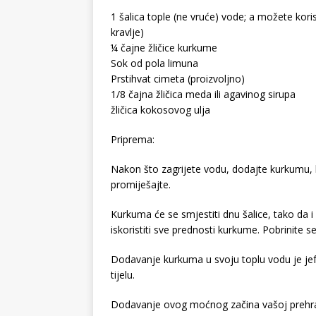
1 šalica tople (ne vruće) vode; a možete korist
kravlje)
¼ čajne žličice kurkume
Sok od pola limuna
Prstihvat cimeta (proizvoljno)
1/8 čajna žličica meda ili agavinog sirupa
žličica kokosovog ulja
Priprema:
Nakon što zagrijete vodu, dodajte kurkumu, l
promiješajte.
Kurkuma će se smjestiti dnu šalice, tako da i 
iskoristiti sve prednosti kurkume. Pobrinite s
Dodavanje kurkuma u svoju toplu vodu je jeft
tijelu.
Dodavanje ovog moćnog začina vašoj prehrani 