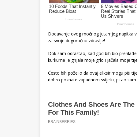
Dodavanje ovog moćnog jutarnjeg napitka vašo
za svoje dugoročno zdravlje!
Dok sam odrastao, kad god bih bio prehlađen
kurkume je grijala moje grlo i jačala moje tije
Često bih poželio da ovaj eliksir mogu piti t
dobro poznate zapadnom svijetu, pitao sam s