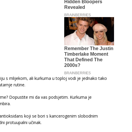
ju s mlijekom, ali kurkuma u toploj vodi je jednako tako
tarnje rutine.
ume? Dopustite mi da vas podsjetim. Kurkuma je
mbira.
antioksidans koji se bori s kancerogenim slobodnim
dni protuupalni učinak.