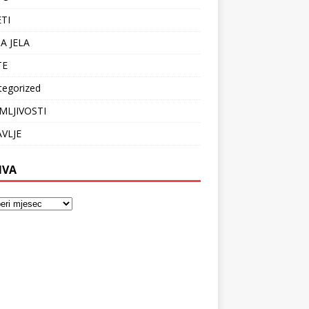
ETI
A JELA
TE
tegorized
MLJIVOSTI
VLJE
IVA