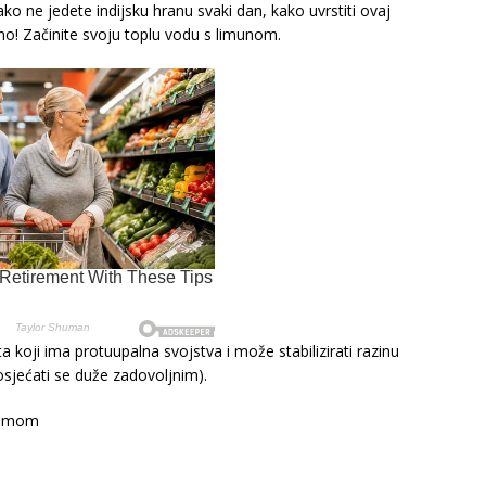
 ako ne jedete indijsku hranu svaki dan, kako uvrstiti ovaj
no! Začinite svoju toplu vodu s limunom.
a koji ima protuupalna svojstva i može stabilizirati razinu
 osjećati se duže zadovoljnim).
rkumom