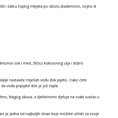
iti i šalicu toplog mlijeka po izboru (bademovo, sojino ili
imunov sok i med, žličicu kokosovog ulja i dobro
dalje nastavite miješati vodu dok pijete, i tako ćete
e da vodu popijete dok je još topla.
ino, blagog okusa, a djelotvorno djeluje na svaki sustav u
je jedna od najboljih stvari koje možete učiniti za svoje