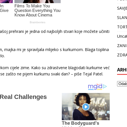
SAVJ
SLAN
TOR
j prehrani je jedna od najboljih stvari koje možete učiniti
Unca
ZANI
, majka mi je spravljala mlijeko s kurkumom. Blaga toplina
ZDRA
lo.
ijekom cijele zime. Kako su zdrastvene blagodati kurkume već
ARH
e zašto ne pijem kurkumu svaki dan? – piše Tejal Patel.