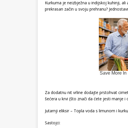
Kurkuma je neizbježna u indijskoj kuhinji, ali
prekrasan začin u svoju prehranu? Jednostav
Za dodatnu nit vrline dodajte prstohvat cimet
šećera u krvi (što znači da ćete jesti manje i
Jutarnji eliksir – Topla voda s limunom i ku
Sastojci: