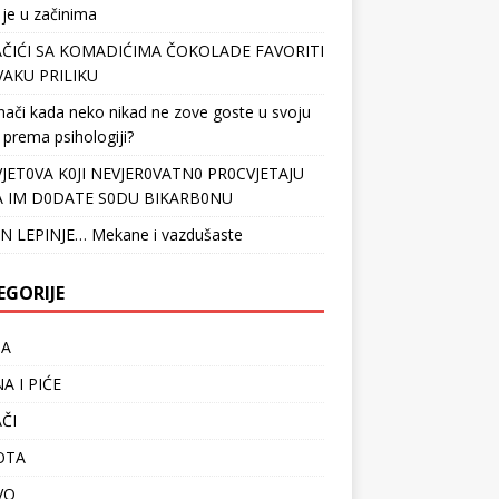
 je u začinima
ČIĆI SA KOMADIĆIMA ČOKOLADE FAVORITI
VAKU PRILIKU
nači kada neko nikad ne zove goste u svoju
 prema psihologiji?
VJET0VA K0JI NEVJER0VATN0 PR0CVJETAJU
 IM D0DATE S0DU BIKARB0NU
N LEPINJE… Mekane i vazdušaste
EGORIJE
TA
A I PIĆE
ČI
OTA
VO