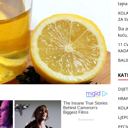
tajna
KOLA
ZA S
Šta z
kuću,
11 C
KADA
BAL0
KAT
DIJE
HRAN
KOLA
LJEP
PECI