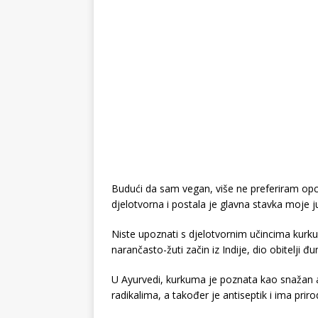
Budući da sam vegan, više ne preferiram opci
djelotvorna i postala je glavna stavka moje ju
Niste upoznati s djelotvornim učincima kurk
narančasto-žuti začin iz Indije, dio obitelji đu
U Ayurvedi, kurkuma je poznata kao snažan 
radikalima, a također je antiseptik i ima priro