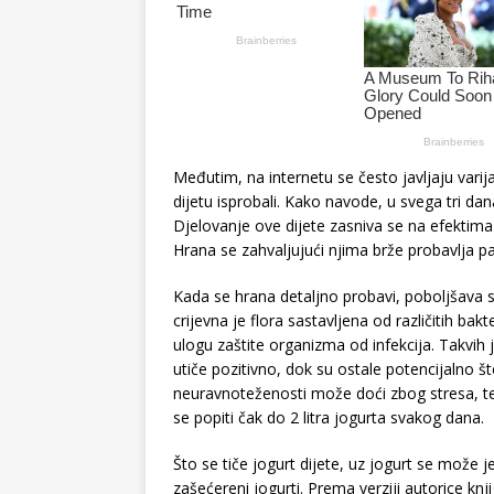
Međutim, na internetu se često javljaju varija
dijetu isprobali. Kako navode, u svega tri da
Djelovanje ove dijete zasniva se na efektima p
Hrana se zahvaljujući njima brže probavlja pa 
Kada se hrana detaljno probavi, poboljšava se
crijevna je flora sastavljena od različitih ba
ulogu zaštite organizma od infekcija. Takvih
utiče pozitivno, dok su ostale potencijalno š
neuravnoteženosti može doći zbog stresa, tež
se popiti čak do 2 litra jogurta svakog dana.
Što se tiče jogurt dijete, uz jogurt se može j
zašećereni jogurti. Prema verziji autorice kn