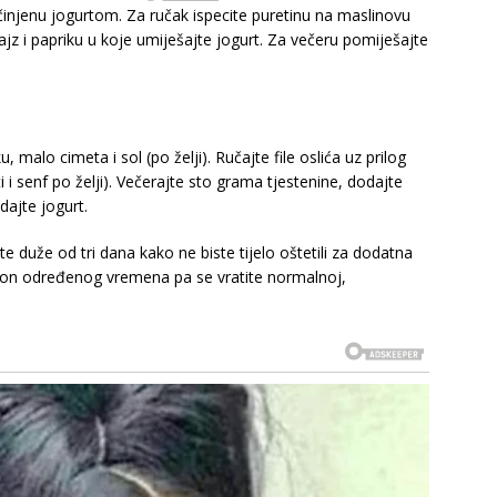
injenu jogurtom. Za ručak ispecite puretinu na maslinovu
ajz i papriku u koje umiješajte jogurt. Za večeru pomiješajte
 malo cimeta i sol (po želji). Ručajte file oslića uz prilog
 i senf po želji). Večerajte sto grama tjestenine, dodajte
ajte jogurt.
e duže od tri dana kako ne biste tijelo oštetili za dodatna
akon određenog vremena pa se vratite normalnoj,