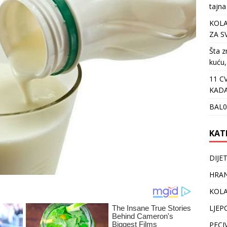
tajna
KOLA
ZA S
Šta z
kuću,
11 C
KADA
BAL0
KAT
DIJE
HRAN
KOLA
LJEP
PECI