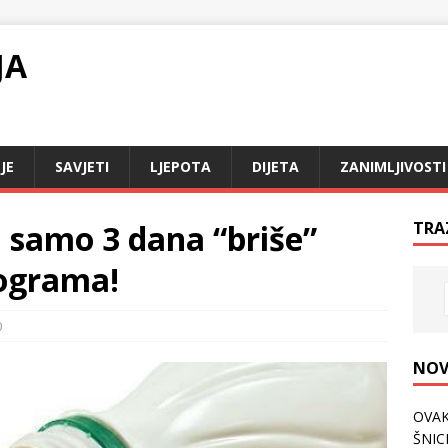
JA
JE
SAVJETI
LJEPOTA
DIJETA
ZANIMLJIVOSTI
 samo 3 dana “briše”
TRA
lograma!
0
NOV
OVAK
ŠNICL