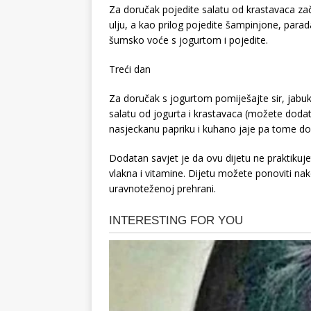
Za doručak pojedite salatu od krastavaca zač
ulju, a kao prilog pojedite šampinjone, parad
šumsko voće s jogurtom i pojedite.
Treći dan
Za doručak s jogurtom pomiješajte sir, jabuku,
salatu od jogurta i krastavaca (možete dodati
nasjeckanu papriku i kuhano jaje pa tome dod
Dodatan savjet je da ovu dijetu ne praktikujet
vlakna i vitamine. Dijetu možete ponoviti n
uravnoteženoj prehrani.