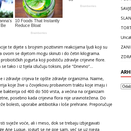
SAVJ
SLAN
TOR
Unca
ZANI
cije te dijete s brojnim pozitivnim reakcijama ljudi koji su
na ovom se dijetom mogu skinuti i do četiri kilograma.
ZDRA
robiotičkih jogurta koji podstiču zdravlje crijevne flore.
se tako i iz tijela izlučuju toksini, piše “Dnevno“…
ARH
 i zdravlje crijeva te opšte zdravlje organizma. Naime,
kterija koje žive u čovjekovu probavnom traktu koje imaju i
 je bakterija od 400 do 500 vrsta, a većina na organizam
tetne, posebno kada crijevna flora nije uravnotežena. Do
e bolesti, uporabe antibiotika i loše prehrane. Preporučuje
esti svježe voće, ali i meso, dok se trebaju izbjegavati
jige Ane Luque, jogurt se ne pije sam, već se uz njega