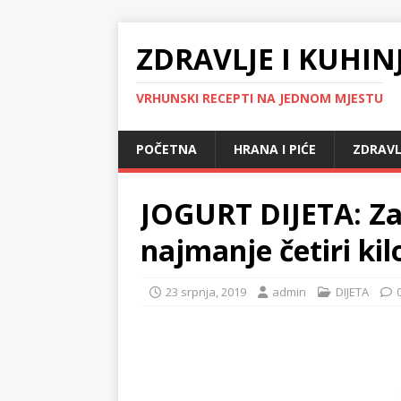
ZDRAVLJE I KUHIN
VRHUNSKI RECEPTI NA JEDNOM MJESTU
POČETNA
HRANA I PIĆE
ZDRAVL
JOGURT DIJETA: Za
najmanje četiri ki
23 srpnja, 2019
admin
DIJETA