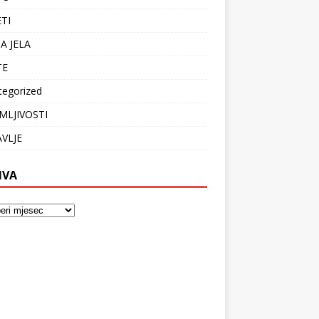
ETI
A JELA
TE
tegorized
MLJIVOSTI
VLJE
IVA