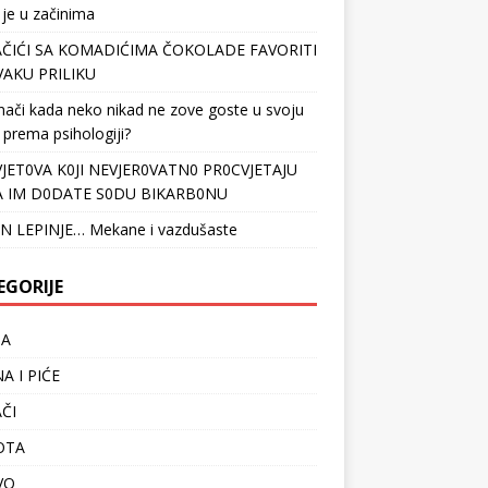
 je u začinima
ČIĆI SA KOMADIĆIMA ČOKOLADE FAVORITI
VAKU PRILIKU
nači kada neko nikad ne zove goste u svoju
 prema psihologiji?
VJET0VA K0JI NEVJER0VATN0 PR0CVJETAJU
 IM D0DATE S0DU BIKARB0NU
N LEPINJE… Mekane i vazdušaste
EGORIJE
TA
A I PIĆE
ČI
OTA
VO