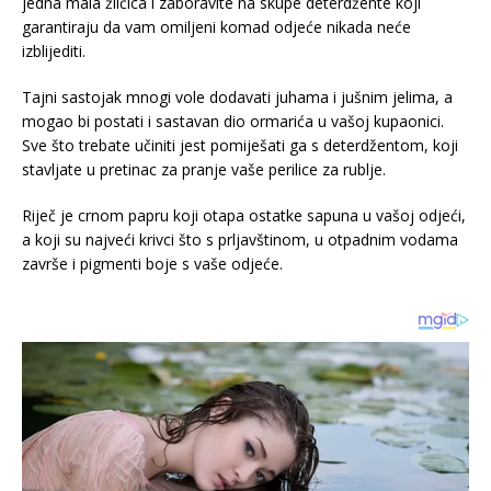
jedna mala žličica i zaboravite na skupe deterdžente koji
garantiraju da vam omiljeni komad odjeće nikada neće
izblijediti.
Tajni sastojak mnogi vole dodavati juhama i jušnim jelima, a
mogao bi postati i sastavan dio ormarića u vašoj kupaonici.
Sve što trebate učiniti jest pomiješati ga s deterdžentom, koji
stavljate u pretinac za pranje vaše perilice za rublje.
Riječ je crnom papru koji otapa ostatke sapuna u vašoj odjeći,
a koji su najveći krivci što s prljavštinom, u otpadnim vodama
završe i pigmenti boje s vaše odjeće.