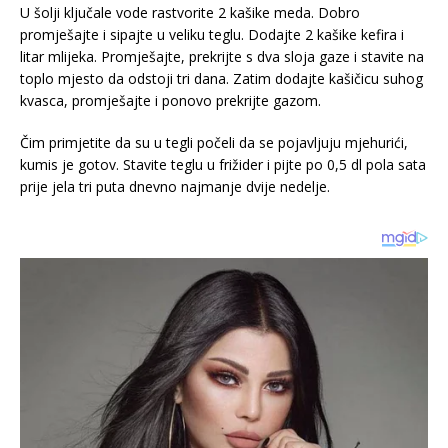
U šolji ključale vode rastvorite 2 kašike meda. Dobro
promješajte i sipajte u veliku teglu. Dodajte 2 kašike kefira i
litar mlijeka. Promješajte, prekrijte s dva sloja gaze i stavite na
toplo mjesto da odstoji tri dana. Zatim dodajte kašičicu suhog
kvasca, promješajte i ponovo prekrijte gazom.
Čim primjetite da su u tegli počeli da se pojavljuju mjehurići,
kumis je gotov. Stavite teglu u frižider i pijte po 0,5 dl pola sata
prije jela tri puta dnevno najmanje dvije nedelje.