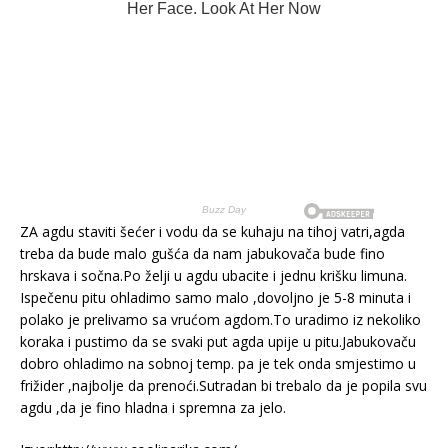
ZA agdu staviti šećer i vodu da se kuhaju na tihoj vatri,agda
treba da bude malo gušća da nam jabukovača bude fino
hrskava i sočna.Po želji u agdu ubacite i jednu krišku limuna.
Ispečenu pitu ohladimo samo malo ,dovoljno je 5-8 minuta i
polako je prelivamo sa vrućom agdom.To uradimo iz nekoliko
koraka i pustimo da se svaki put agda upije u pitu.Jabukovaču
dobro ohladimo na sobnoj temp. pa je tek onda smjestimo u
frižider ,najbolje da prenoći.Sutradan bi trebalo da je popila svu
agdu ,da je fino hladna i spremna za jelo.