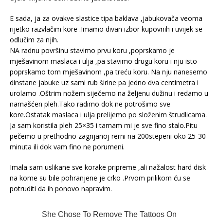
E sada, ja za ovakve slastice tipa baklava ,jabukovača veoma
rijetko razvlačim kore .Imamo divan izbor kupovnih i uvijek se
odlučim za njih.
NA radnu površinu stavimo prvu koru ,poprskamo je
mješavinom maslaca i ulja ,pa stavimo drugu koru i nju isto
poprskamo tom mješavinom ,pa treću koru. Na nju nanesemo
dinstane jabuke uz sami rub širine pa jedno dva centimetra i
urolamo .Oštrim nožem siječemo na željenu dužinu i redamo u
namašćen pleh.Tako radimo dok ne potrošimo sve
kore.Ostatak maslaca i ulja prelijemo po složenim štrudlicama.
Ja sam koristila pleh 25×35 i tamam mi je sve fino stalo.Pitu
pečemo u prethodno zagrijanoj rerni na 200stepeni oko 25-30
minuta ili dok vam fino ne porumeni.
Imala sam uslikane sve korake pripreme ,ali nažalost hard disk
na kome su bile pohranjene je crko .Prvom prilikom ću se
potruditi da ih ponovo napravim.