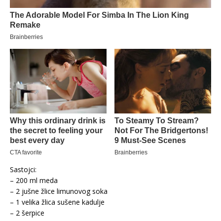
Sastojci:
– 200 ml meda
– 2 jušne žlice limunovog soka
– 1 velika žlica sušene kadulje
– 2 šerpice