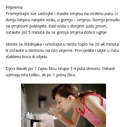
Priprema:
Promiješajte sve sastojke i stavite smjesu na vodenu paru. U
donju šerpicu naspite vodu, u gornju – smjesu. Gornju posudu
sa smjesom poklopite. Kad voda u donjem sudu provri,
ostavite još 5 minuta da se gornja smjesa dobro ugrije.
Skinite sa štednjaka i umotajte u nešto toplo na 20-ak minuta
ili ostavite u termosu na isto vrijeme. Procijedite i ulijte u čistu
staklenu bocu ili zdjelu.
Djeci davati po 1 čajnu žlicu sirupa 3-4 puta dnevno. Odrasli
uzimaju isto toliko, ali po 1 jušnu ​​žlicu.