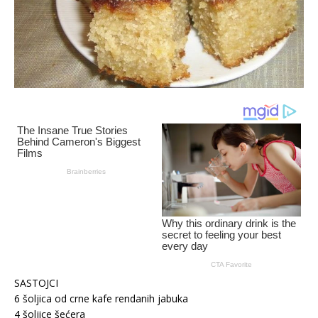
SASTOJCI
6 šoljica od crne kafe rendanih jabuka
4 šoljice šećera