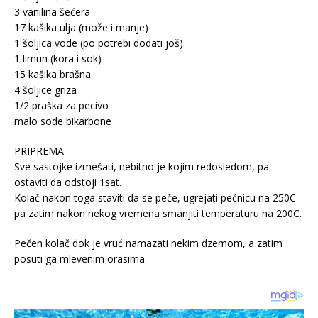
3 vanilina šećera
17 kašika ulja (može i manje)
1 šoljica vode (po potrebi dodati još)
1 limun (kora i sok)
15 kašika brašna
4 šoljice griza
1/2 praška za pecivo
malo sode bikarbone
PRIPREMA
Sve sastojke izmešati, nebitno je kojim redosledom, pa
ostaviti da odstoji 1sat.
Kolač nakon toga staviti da se peče, ugrejati pećnicu na 250C
pa zatim nakon nekog vremena smanjiti temperaturu na 200C.
Pečen kolač dok je vruć namazati nekim dzemom, a zatim
posuti ga mlevenim orasima.