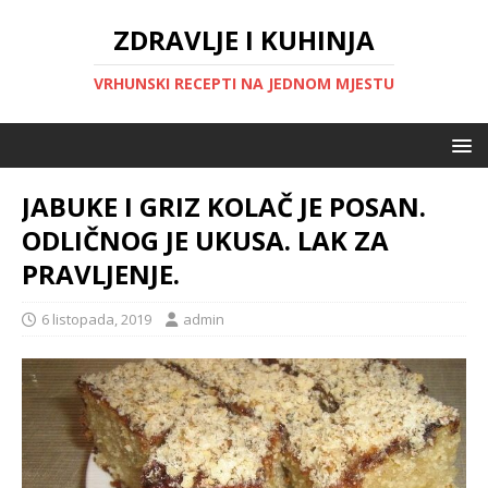
ZDRAVLJE I KUHINJA
VRHUNSKI RECEPTI NA JEDNOM MJESTU
JABUKE I GRIZ KOLAČ JE POSAN.
ODLIČNOG JE UKUSA. LAK ZA
PRAVLJENJE.
6 listopada, 2019
admin