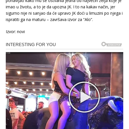
ponavljao kako mu se ostvarila jedna od najvećih želja koje je
imao u životu, a to je da upozna JK. I to na kakav način, jer
sigurno nije ni sanjao da će upravo JK doći u limuzini po njega i
ispratiti ga na maturu – završava izvor za “Alo”.
Izvor: novi