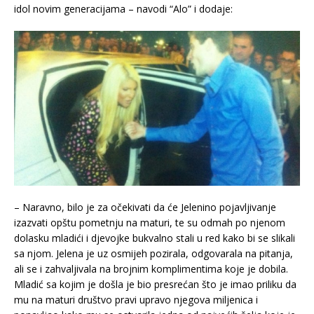
idol novim generacijama – navodi “Alo” i dodaje:
– Naravno, bilo je za očekivati da će Jelenino pojavljivanje
izazvati opštu pometnju na maturi, te su odmah po njenom
dolasku mladići i djevojke bukvalno stali u red kako bi se slikali
sa njom. Jelena je uz osmijeh pozirala, odgovarala na pitanja,
ali se i zahvaljivala na brojnim komplimentima koje je dobila.
Mladić sa kojim je došla je bio presrećan što je imao priliku da
mu na maturi društvo pravi upravo njegova miljenica i