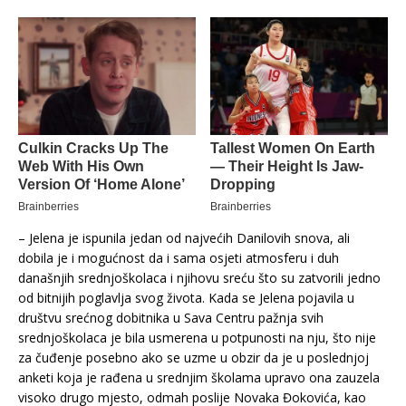
– Jelena je ispunila jedan od najvećih Danilovih snova, ali
dobila je i mogućnost da i sama osjeti atmosferu i duh
današnjih srednjoškolaca i njihovu sreću što su zatvorili jedno
od bitnijih poglavlja svog života. Kada se Jelena pojavila u
društvu srećnog dobitnika u Sava Centru pažnja svih
srednjoškolaca je bila usmerena u potpunosti na nju, što nije
za čuđenje posebno ako se uzme u obzir da je u poslednjoj
anketi koja je rađena u srednjim školama upravo ona zauzela
visoko drugo mjesto, odmah poslije Novaka Đokovića, kao