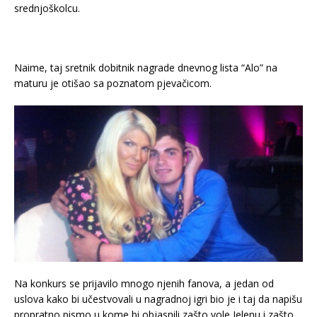
srednjoškolcu.
Naime, taj sretnik dobitnik nagrade dnevnog lista “Alo” na
maturu je otišao sa poznatom pjevačicom.
Na konkurs se prijavilo mnogo njenih fanova, a jedan od
uslova kako bi učestvovali u nagradnoj igri bio je i taj da napišu
propratno pismo u kome bi objasnili zašto vole Jelenu i zašto