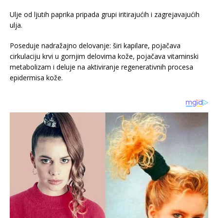
Ulje od ljutih paprika pripada grupi iritirajućih i zagrejavajućih
ulja.
Poseduje nadražajno delovanje: širi kapilare, pojačava
cirkulaciju krvi u gornjim delovima kože, pojačava vitaminski
metabolizam i deluje na aktiviranje regenerativnih procesa
epidermisa kože.