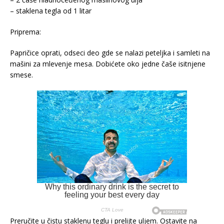
– staklena tegla od 1 litar
Priprema:
Papričice oprati, odseci deo gde se nalazi peteljka i samleti na
mašini za mlevenje mesa. Dobićete oko jedne čaše isitnjene
smese.
Preručite u čistu staklenu teglu i prelijte uljem. Ostavite na