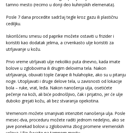
tamno mesto (recimo u donji deo kuhinjskih elemenata).
Posle 7 dana procedite sadržaj tegle kroz gazu ili plastičnu
cediljku.
Iskorišćenu smesu od paprike možete ostaviti u frizider i
koristiti kao dodatak jelima, a crvenkasto ulje koristiti za
utrljavanje u kožu.
Prvo vreme utrljavati ulje nekoliko puta dnevno, kada imate
bolove u zglobovima ili drugim delovima tela. Nakon
utrljavanja, obuvati tople čarape ili hulahopke, ako su u pitanju
noge. Utopljavati i druge delove tela, u zavisnosti od lokacije
bola – ruke, vrat, leđa. Nakon nanošenja ulja, osetićete
pečenje na koži, ali biće podnošljivo, čak i prijatno, jer će ulje
duboko grejati kožu, ali bez stvaranja opekotina.
Vremenom možete smanjivati intenzitet nanošenja ulja. Posle
mesec-dva, proceduru možete raditi jednom nedeljno, ako se
jave ponekad bolovi u zglobovima zbog promene vremenskih
uslova. Ulje čuvajte na tamnom mestu.