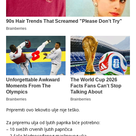
Pripremiti ovo lekovito ulje nije teško.
Za pripremu ulja od ljutih paprika biće potrebno:
– 10 svežih crvenih ljutih papričica
– 2 čaše hladnoceđenog maslinovog ulja