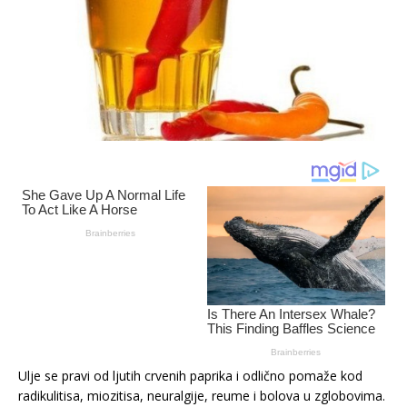
Ulje se pravi od ljutih crvenih paprika i odlično pomaže kod
radikulitisa, miozitisa, neuralgije, reume i bolova u zglobovima.