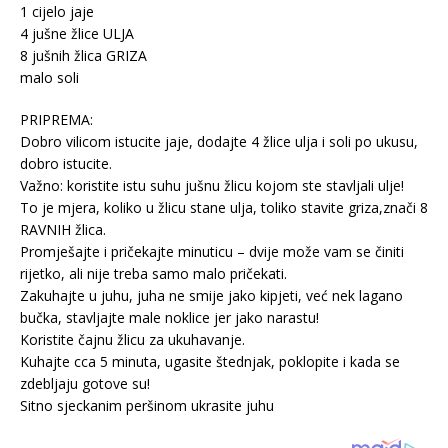
1 cijelo jaje
4 jušne žlice ULJA
8 jušnih žlica GRIZA
malo soli
PRIPREMA:
Dobro vilicom istucite jaje, dodajte 4 žlice ulja i soli po ukusu,
dobro istucite.
Važno: koristite istu suhu jušnu žlicu kojom ste stavljali ulje!
To je mjera, koliko u žlicu stane ulja, toliko stavite griza,znači 8
RAVNIH žlica.
Promješajte i pričekajte minuticu – dvije može vam se činiti
rijetko, ali nije treba samo malo pričekati.
Zakuhajte u juhu, juha ne smije jako kipjeti, već nek lagano
bučka, stavljajte male noklice jer jako narastu!
Koristite čajnu žlicu za ukuhavanje.
Kuhajte cca 5 minuta, ugasite štednjak, poklopite i kada se
zdebljaju gotove su!
Sitno sjeckanim peršinom ukrasite juhu