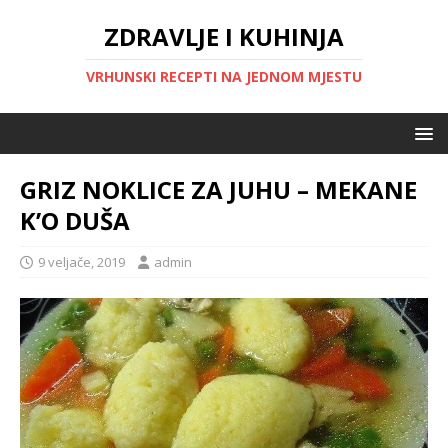
ZDRAVLJE I KUHINJA
VRHUNSKI RECEPTI NA JEDNOM MJESTU
GRIZ NOKLICE ZA JUHU – MEKANE
K’O DUŠA
9 veljače, 2019
admin