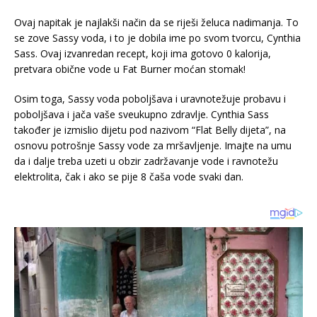
Ovaj napitak je najlakši način da se riješi želuca nadimanja. To
se zove Sassy voda, i to je dobila ime po svom tvorcu, Cynthia
Sass. Ovaj izvanredan recept, koji ima gotovo 0 kalorija,
pretvara obične vode u Fat Burner moćan stomak!
Osim toga, Sassy voda poboljšava i uravnotežuje probavu i
poboljšava i jača vaše sveukupno zdravlje. Cynthia Sass
također je izmislio dijetu pod nazivom “Flat Belly dijeta”, na
osnovu potrošnje Sassy vode za mršavljenje. Imajte na umu
da i dalje treba uzeti u obzir zadržavanje vode i ravnotežu
elektrolita, čak i ako se pije 8 čaša vode svaki dan.