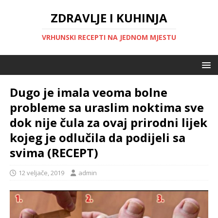
ZDRAVLJE I KUHINJA
VRHUNSKI RECEPTI NA JEDNOM MJESTU
Dugo je imala veoma bolne
probleme sa uraslim noktima sve
dok nije čula za ovaj prirodni lijek
kojeg je odlučila da podijeli sa
svima (RECEPT)
12 veljače, 2019
admin