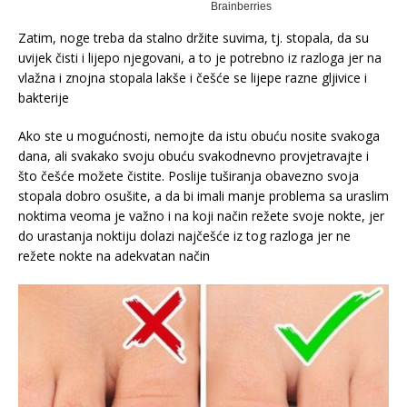
Zatim, noge treba da stalno držite suvima, tj. stopala, da su
uvijek čisti i lijepo njegovani, a to je potrebno iz razloga jer na
vlažna i znojna stopala lakše i češće se lijepe razne gljivice i
bakterije
Ako ste u mogućnosti, nemojte da istu obuću nosite svakoga
dana, ali svakako svoju obuću svakodnevno provjetravajte i
što češće možete čistite. Poslije tuširanja obavezno svoja
stopala dobro osušite, a da bi imali manje problema sa uraslim
noktima veoma je važno i na koji način režete svoje nokte, jer
do urastanja noktiju dolazi najčešće iz tog razloga jer ne
režete nokte na adekvatan način