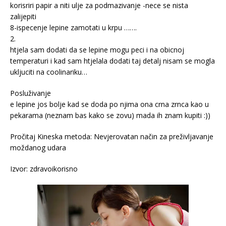
korisriri papir a niti ulje za podmazivanje -nece se nista
zalijepiti
8-ispecenje lepine zamotati u krpu …….
2.
htjela sam dodati da se lepine mogu peci i na obicnoj
temperaturi i kad sam htjelala dodati taj detalj nisam se mogla
ukljuciti na coolinariku…
Posluživanje
e lepine jos bolje kad se doda po njima ona crna zrnca kao u
pekarama (neznam bas kako se zovu) mada ih znam kupiti :))
Pročitaj Kineska metoda: Nevjerovatan način za preživljavanje
moždanog udara
Izvor: zdravoikorisno