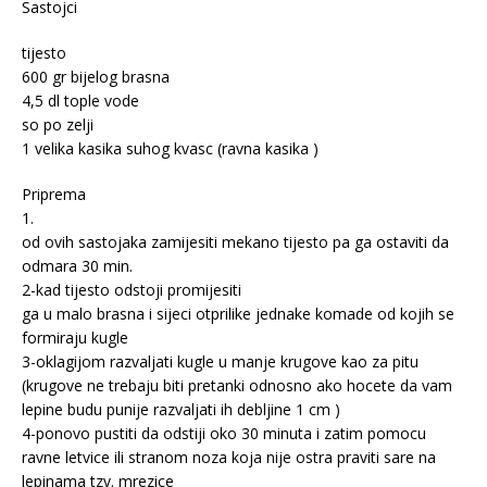
Sastojci
tijesto
600 gr bijelog brasna
4,5 dl tople vode
so po zelji
1 velika kasika suhog kvasc (ravna kasika )
Priprema
1.
od ovih sastojaka zamijesiti mekano tijesto pa ga ostaviti da
odmara 30 min.
2-kad tijesto odstoji promijesiti
ga u malo brasna i sijeci otprilike jednake komade od kojih se
formiraju kugle
3-oklagijom razvaljati kugle u manje krugove kao za pitu
(krugove ne trebaju biti pretanki odnosno ako hocete da vam
lepine budu punije razvaljati ih debljine 1 cm )
4-ponovo pustiti da odstiji oko 30 minuta i zatim pomocu
ravne letvice ili stranom noza koja nije ostra praviti sare na
lepinama tzv. mrezice