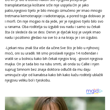
transplatantacija koštane srže nije uspjela.On je jako
patio,njegovo tijelo je bilo mnogo izmučeno jer imao mnogo
tretmana kemoterapije i radioterapija, a pored toga dobivao je
i morfi. On nije mogao ni da jede, jer je njegovo tijelo bilo svo
u ranama. Oba roditelja su izgubili svu nadu i samo su čekali
šta će sledeće da se desi. Dervn je dječak koji je uvijek imao
nadu i pozitivno gledao na sve to a na kraju je i on izgubio.
-Ljekari nisu znali šta više da učine.Sve što je bilo u njihovoj
moći, oni su uradili. Mi smo proslavili njegov 14 rođendan i
vratili se u bolnicu kako bih čekali njegov kraj. -govori njegova
majka. On je tada bio na rubu smrti, ali onda su Callie i njen
suprug Simnom bez znaja doktora odlučili da mu daju
umirujuće ulje od kanabisa kako bih kako kažu roditelji ublažili
njegovu veliku bol i tjeskobu.