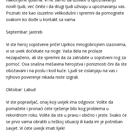
novih ljudi, već činite i da drugi ljudi uživaju u upoznavanju vas.
Poznati ste kao izuzetno velikodušni i spremni da pomognete
svakom ko dođe u kontakt sa vama.
Septembar: Jastreb
Vi ste heroj sopstvene priče! Uprkos mnogobrojnim izazovima,
vi se uvek dočekate na noge. Vaša dela ne prolaze
nezapaženo, ali ste spremni da za zatrubite u sopstveni rog za
pomoć. Ova snašna mešavina herojstva i poniznosti čini da ste
obožavani i na poslu i kod kuće. Ljudi se oslanjaju na vas i
njihovo poverenje nikada niste izigrali.
Oktobar: Labud
Vi ste popravljač, onaj koji uvijek ima odgovor. Volite da
pomažete i pronaći ćete rješenje bilo kog problema u
rekordnom roku. Volite da ste u pravu i obično i jeste. Svako će
se prvo vama obratiti u teškoj situaciji ili kada im je potreban
savjet. Vi ćete uveijk imati lijek!