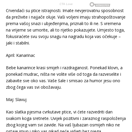
Crvendaći su ptice istrajnosti. Imate nevjerovatnu sposobnost
da preživite i najjače oluje. Vaši voljeni imaju strahopoštovanje
prema vašoj snazi i ubjeđenjima, priznali to ili ne. S vremena
na vrijeme se umorite, ali to rijetko pokazujete. Umjesto toga,
fokusiraćete svu svoju snagu na nagradu koja vas očekuje –
jaki i stabilni.
April: Kanarinac
Bebe kanarince krasi smijeh i razdraganost. Ponekad klovn, a
ponekad mudrac, ništa ne volite više od toga da razveselite i
zabavite sve oko vas. Vaše šale i smisao za humor jesu ono
zbog čega vas svi obožavaju.
Maj: Slavuj
Kao slatka pjesma cvrkutave ptice, vi ćete razvedriti dan
svakom koga sretnete. Uvijek pozitivni i zaraznog raspoloženja
zbog kojeg vam svi zavide. Na vaš ljubazan osmijeh niko ne
ostaje imun i niko vas nikad neće vidjeti bez njega.