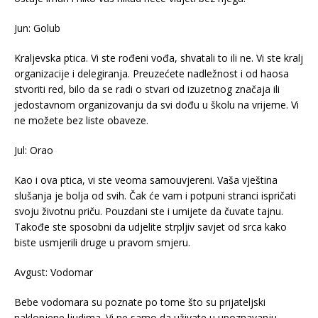
Jun: Golub
Kraljevska ptica. Vi ste rođeni vođa, shvatali to ili ne. Vi ste kralj
organizacije i delegiranja. Preuzećete nadležnost i od haosa
stvoriti red, bilo da se radi o stvari od izuzetnog značaja ili
jedostavnom organizovanju da svi dođu u školu na vrijeme. Vi
ne možete bez liste obaveze.
Jul: Orao
Kao i ova ptica, vi ste veoma samouvjereni. Vaša vještina
slušanja je bolja od svih. Čak će vam i potpuni stranci ispričati
svoju životnu priču. Pouzdani ste i umijete da čuvate tajnu.
Takođe ste sposobni da udjelite strpljiv savjet od srca kako
biste usmjerili druge u pravom smjeru.
Avgust: Vodomar
Bebe vodomara su poznate po tome što su prijateljski
naklonjene ljudima. Vi ne samo da uživate u upoznavanju