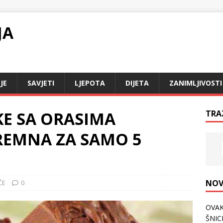
JA
JE
SAVJETI
LJEPOTA
DIJETA
ZANIMLJIVOSTI
E SA ORASIMA
TRA
REMNA ZA SAMO 5
NOV
ĆE
0
OVAK
ŠNICL