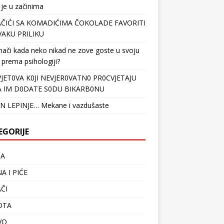
 je u začinima
ČIĆI SA KOMADIĆIMA ČOKOLADE FAVORITI
VAKU PRILIKU
nači kada neko nikad ne zove goste u svoju
 prema psihologiji?
VJET0VA K0JI NEVJER0VATN0 PR0CVJETAJU
 IM D0DATE S0DU BIKARB0NU
N LEPINJE… Mekane i vazdušaste
EGORIJE
TA
A I PIĆE
ČI
OTA
VO