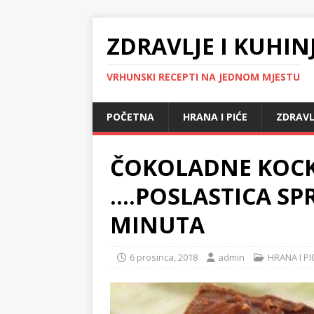
ZDRAVLJE I KUHIN
VRHUNSKI RECEPTI NA JEDNOM MJESTU
POČETNA
HRANA I PIĆE
ZDRAVL
ČOKOLADNE KOCK
….POSLASTICA SP
MINUTA
6 prosinca, 2018
admin
HRANA I PI