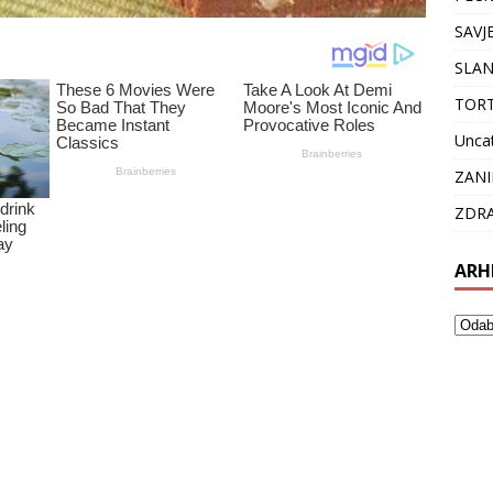
SAVJ
SLAN
TOR
Unca
ZANI
ZDRA
ARH