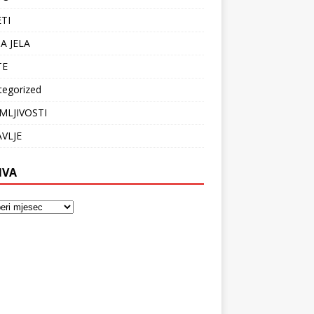
ETI
A JELA
TE
tegorized
MLJIVOSTI
VLJE
IVA