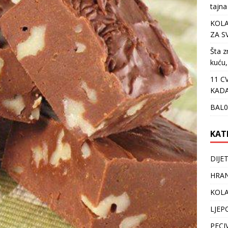
tajna
KOLA
ZA S
Šta z
kuću,
11 C
KADA
BAL0
KAT
DIJE
HRAN
KOLA
LJEP
PECI