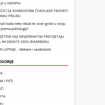
 je u začinima
ČIĆI SA KOMADIĆIMA ČOKOLADE FAVORITI
VAKU PRILIKU
nači kada neko nikad ne zove goste u svoju
 prema psihologiji?
VJET0VA K0JI NEVJER0VATN0 PR0CVJETAJU
 IM D0DATE S0DU BIKARB0NU
N LEPINJE… Mekane i vazdušaste
EGORIJE
TA
A I PIĆE
ČI
OTA
VO