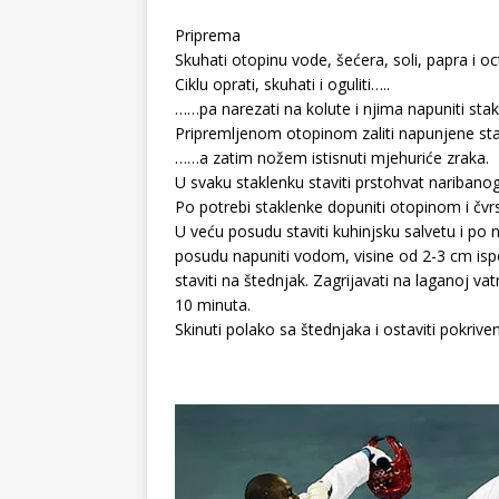
Priprema
Skuhati otopinu vode, šećera, soli, papra i octe
Ciklu oprati, skuhati i oguliti…..
……pa narezati na kolute i njima napuniti stak
Pripremljenom otopinom zaliti napunjene s
……a zatim nožem istisnuti mjehuriće zraka.
U svaku staklenku staviti prstohvat naribanog
Po potrebi staklenke dopuniti otopinom i čv
U veću posudu staviti kuhinjsku salvetu i po n
posudu napuniti vodom, visine od 2-3 cm ispo
staviti na štednjak. Zagrijavati na laganoj va
10 minuta.
Skinuti polako sa štednjaka i ostaviti pokriv