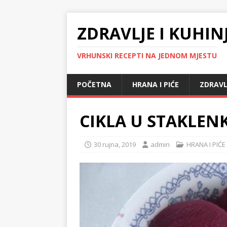
ZDRAVLJE I KUHIN
VRHUNSKI RECEPTI NA JEDNOM MJESTU
POČETNA
HRANA I PIĆE
ZDRAVL
CIKLA U STAKLE
30 rujna, 2019
admin
HRANA I PIĆE