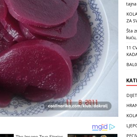
tajna
KOLA
ZA S
Šta z
kuću,
11 C
KADA
BAL0
KAT
DIJE
HRAN
KOLA
LJEP
PECI