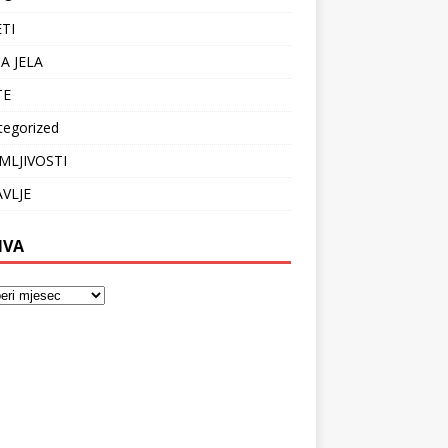
ETI
A JELA
TE
tegorized
MLJIVOSTI
VLJE
IVA