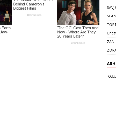
SAVJ
SLAN
TOR
Unca
ZANI
ZDRA
ARH