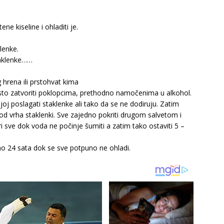
ne kiseline i ohladiti je.
lenke.
taklenke……
 hrena ili prstohvat kima
rsto zatvoriti poklopcima, prethodno namočenima u alkohol.
joj poslagati staklenke ali tako da se ne dodiruju. Zatim
d vrha staklenki. Sve zajedno pokriti drugom salvetom i
tri sve dok voda ne počinje šumiti a zatim tako ostaviti 5 –
eno 24 sata dok se sve potpuno ne ohladi.