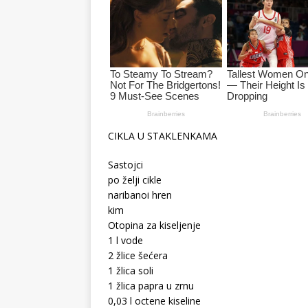
CIKLA U STAKLENKAMA
Sastojci
po želji cikle
naribanoi hren
kim
Otopina za kiseljenje
1 l vode
2 žlice šećera
1 žlica soli
1 žlica papra u zrnu
0,03 l octene kiseline