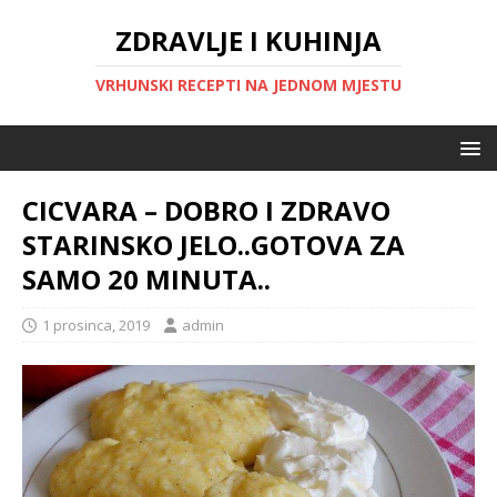
ZDRAVLJE I KUHINJA
VRHUNSKI RECEPTI NA JEDNOM MJESTU
CICVARA – DOBRO I ZDRAVO
STARINSKO JELO..GOTOVA ZA
SAMO 20 MINUTA..
1 prosinca, 2019
admin