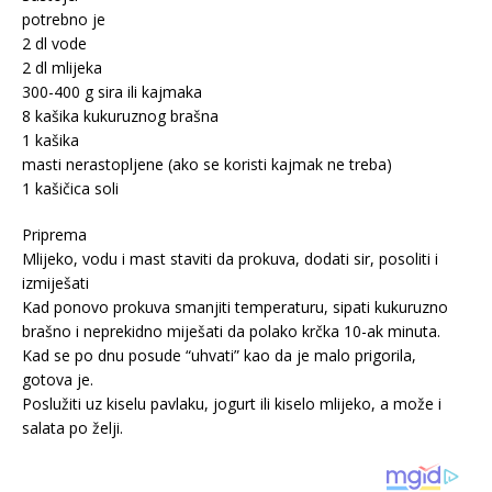
potrebno je
2 dl vode
2 dl mlijeka
300-400 g sira ili kajmaka
8 kašika kukuruznog brašna
1 kašika
masti nerastopljene (ako se koristi kajmak ne treba)
1 kašičica soli
Priprema
Mlijeko, vodu i mast staviti da prokuva, dodati sir, posoliti i
izmiješati
Kad ponovo prokuva smanjiti temperaturu, sipati kukuruzno
brašno i neprekidno miješati da polako krčka 10-ak minuta.
Kad se po dnu posude “uhvati” kao da je malo prigorila,
gotova je.
Poslužiti uz kiselu pavlaku, jogurt ili kiselo mlijeko, a može i
salata po želji.