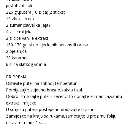
prstohvat soli
226 gr.putera(16 zlica)(2 sticks)
15 zlica secera
2 zumanjca(velika jaja)
4 zlice mlijeka
2 zlicice vanille extrakt
150-170 gr. sitno sjeckanih pecans ili orasa
2 bjelanjca
28 karamela
6 zlica slatkog vrhnja
PRIPREMA
Ostavite puter na sobnoj temperaturi.
Pomijesajte zajedno brasno,kakao i sol.
Dobro izmiksajte puter i secer.U to dodajte zumanjca,vanillu
extrakt i mlijeko.
U smjesu putera postepeno dodavajte brasno.
Zamijesite na kraju sa rukama,zamotajte u prozirnu foliju i
ostavite u fridz 1 sat.