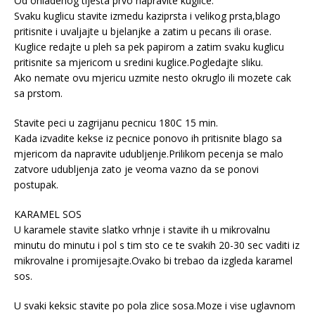
Od ohladenog tijesta prvo napravite kuglice.
Svaku kuglicu stavite izmedu kaziprsta i velikog prsta,blago
pritisnite i uvaljajte u bjelanjke a zatim u pecans ili orase.
Kuglice redajte u pleh sa pek papirom a zatim svaku kuglicu
pritisnite sa mjericom u sredini kuglice.Pogledajte sliku.
Ako nemate ovu mjericu uzmite nesto okruglo ili mozete cak
sa prstom.
Stavite peci u zagrijanu pecnicu 180C 15 min.
Kada izvadite kekse iz pecnice ponovo ih pritisnite blago sa
mjericom da napravite udubljenje.Prilikom pecenja se malo
zatvore udubljenja zato je veoma vazno da se ponovi
postupak.
KARAMEL SOS
U karamele stavite slatko vrhnje i stavite ih u mikrovalnu
minutu do minutu i pol s tim sto ce te svakih 20-30 sec vaditi iz
mikrovalne i promijesajte.Ovako bi trebao da izgleda karamel
sos.
U svaki keksic stavite po pola zlice sosa.Moze i vise uglavnom