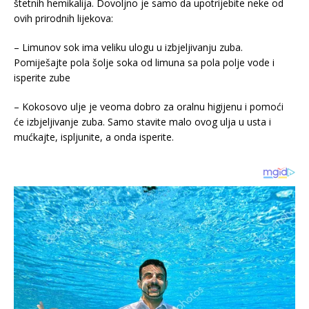
štetnih hemikalija. Dovoljno je samo da upotrijebite neke od
ovih prirodnih lijekova:
– Limunov sok ima veliku ulogu u izbjeljivanju zuba.
Pomiješajte pola šolje soka od limuna sa pola polje vode i
isperite zube
– Kokosovo ulje je veoma dobro za oralnu higijenu i pomoći
će izbjeljivanje zuba. Samo stavite malo ovog ulja u usta i
mućkajte, ispljunite, a onda isperite.