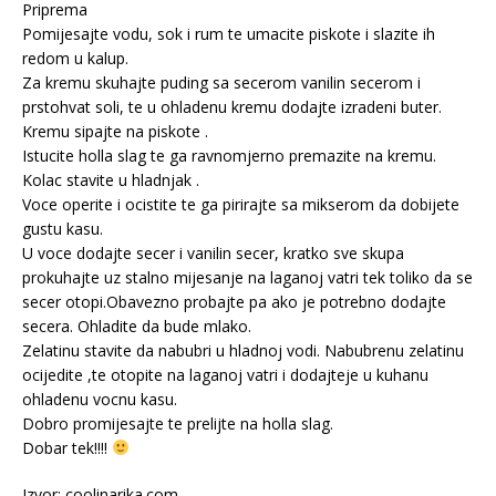
Priprema
Pomijesajte vodu, sok i rum te umacite piskote i slazite ih
redom u kalup.
Za kremu skuhajte puding sa secerom vanilin secerom i
prstohvat soli, te u ohladenu kremu dodajte izradeni buter.
Kremu sipajte na piskote .
Istucite holla slag te ga ravnomjerno premazite na kremu.
Kolac stavite u hladnjak .
Voce operite i ocistite te ga pirirajte sa mikserom da dobijete
gustu kasu.
U voce dodajte secer i vanilin secer, kratko sve skupa
prokuhajte uz stalno mijesanje na laganoj vatri tek toliko da se
secer otopi.Obavezno probajte pa ako je potrebno dodajte
secera. Ohladite da bude mlako.
Zelatinu stavite da nabubri u hladnoj vodi. Nabubrenu zelatinu
ocijedite ,te otopite na laganoj vatri i dodajteje u kuhanu
ohladenu vocnu kasu.
Dobro promijesajte te prelijte na holla slag.
Dobar tek!!!!
Izvor: coolinarika.com