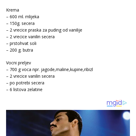
Krema
– 600 ml. mlijeka
– 150g. secera
– 2 vrecice praska za puding od vanilije
– 2 vrecice vanilin secera
– prstohvat soli
– 200 g. butra
Vocni preljev
– 700 g voca npr. jagode,maline,kupine,ribizl
– 2 vrecice vanilin secera
– po potrebi secera
– 6 listova zelatine