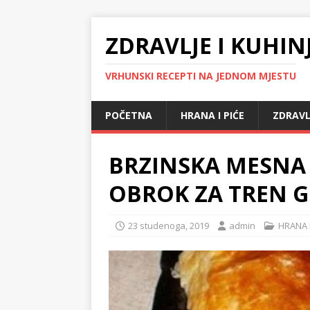
ZDRAVLJE I KUHIN
VRHUNSKI RECEPTI NA JEDNOM MJESTU
POČETNA
HRANA I PIĆE
ZDRAVL
BRZINSKA MESNA
OBROK ZA TREN 
23 studenoga, 2019
admin
HRANA I