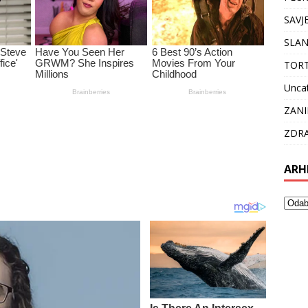
SAVJ
SLAN
TOR
Unca
ZANI
ZDRA
ARH