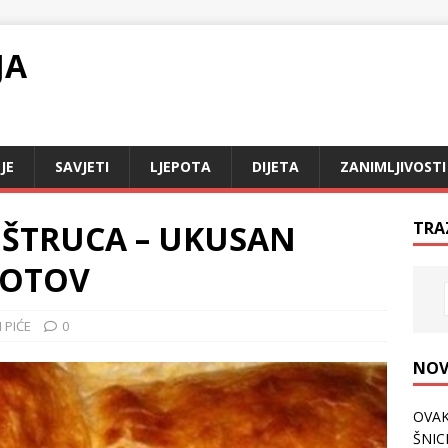
JA
JE
SAVJETI
LJEPOTA
DIJETA
ZANIMLJIVOSTI
 ŠTRUCA – UKUSAN
TRA
GOTOV
 PIĆE
0
NOV
OVAK
ŠNICL