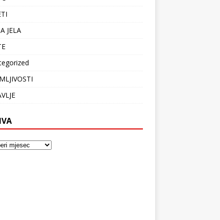
ETI
A JELA
TE
tegorized
MLJIVOSTI
VLJE
IVA