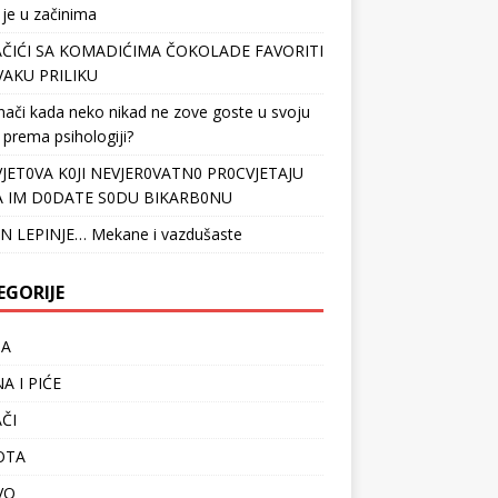
 je u začinima
ČIĆI SA KOMADIĆIMA ČOKOLADE FAVORITI
VAKU PRILIKU
nači kada neko nikad ne zove goste u svoju
 prema psihologiji?
VJET0VA K0JI NEVJER0VATN0 PR0CVJETAJU
 IM D0DATE S0DU BIKARB0NU
N LEPINJE… Mekane i vazdušaste
EGORIJE
TA
A I PIĆE
ČI
OTA
VO