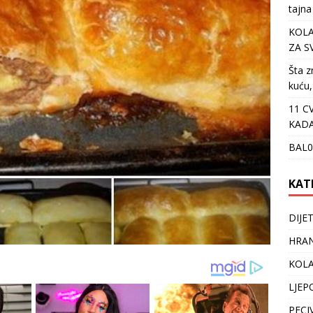
tajna
KOLA
ZA S
Šta z
kuću,
11 C
KADA
BAL0
KAT
DIJE
HRAN
KOLA
LJEP
PECI