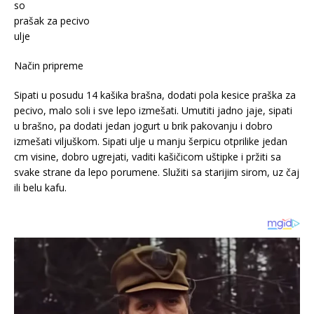
so
prašak za pecivo
ulje
Način pripreme
Sipati u posudu 14 kašika brašna, dodati pola kesice praška za
pecivo, malo soli i sve lepo izmešati. Umutiti jadno jaje, sipati
u brašno, pa dodati jedan jogurt u brik pakovanju i dobro
izmešati viljuškom. Sipati ulje u manju šerpicu otprilike jedan
cm visine, dobro ugrejati, vaditi kašičicom uštipke i pržiti sa
svake strane da lepo porumene. Služiti sa starijim sirom, uz čaj
ili belu kafu.