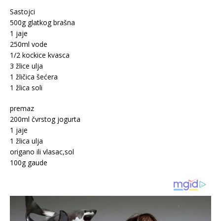
Sastojci
500g glatkog brašna
1 jaje
250ml vode
1/2 kockice kvasca
3 žlice ulja
1 žličica šećera
1 žlica soli
premaz
200ml čvrstog jogurta
1 jaje
1 žlica ulja
origano ili vlasac,sol
100g gaude