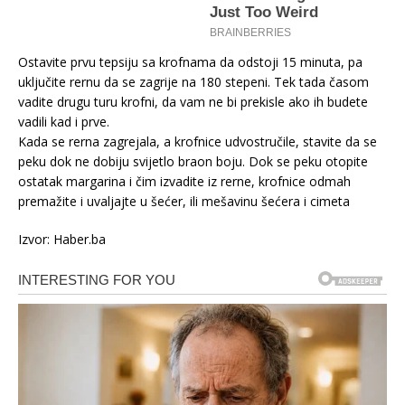
Ostavite prvu tepsiju sa krofnama da odstoji 15 minuta, pa
uključite rernu da se zagrije na 180 stepeni. Tek tada časom
vadite drugu turu krofni, da vam ne bi prekisle ako ih budete
vadili kad i prve.
Kada se rerna zagrejala, a krofnice udvostručile, stavite da se
peku dok ne dobiju svijetlo braon boju. Dok se peku otopite
ostatak margarina i čim izvadite iz rerne, krofnice odmah
premažite i uvaljajte u šećer, ili mešavinu šećera i cimeta
Izvor: Haber.ba