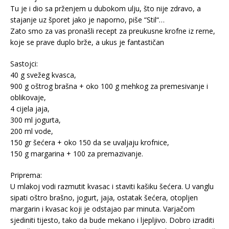
Tu je i dio sa prženjem u dubokom ulju, što nije zdravo, a
stajanje uz šporet jako je naporno, piše “Stil“…
Zato smo za vas pronašli recept za preukusne krofne iz rerne,
koje se prave duplo brže, a ukus je fantastičan
Sastojci:
40 g svežeg kvasca,
900 g oštrog brašna + oko 100 g mehkog za premesivanje i
oblikovaje,
4 cijela jaja,
300 ml jogurta,
200 ml vode,
150 gr šećera + oko 150 da se uvaljaju krofnice,
150 g margarina + 100 za premazivanje.
Priprema:
U mlakoj vodi razmutit kvasac i staviti kašiku šećera. U vanglu
sipati oštro brašno, jogurt, jaja, ostatak šećera, otopljen
margarin i kvasac koji je odstajao par minuta. Varjačom
sjediniti tijesto, tako da bude mekano i ljepljivo. Dobro izraditi