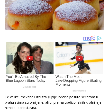
Te velike, mekane i iznutra šuplje loptice posute šećerom u
prahu svima su omiljene, ali priprema tradiconalnih krofni nije
nimalo jednostavna.