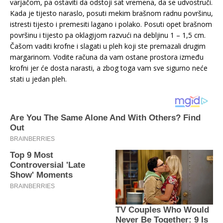
varjačom, pa ostaviti da odstoji sat vremena, da se udvostruči.
Kada je tijesto naraslo, posuti mekim brašnom radnu površinu,
istresti tijesto i premesiti lagano i polako. Posuti opet brašnom
površinu i tijesto pa oklagijom razvući na debljinu 1 – 1,5 cm.
Čašom vaditi krofne i slagati u pleh koji ste premazali drugim
margarinom. Vodite računa da vam ostane prostora između
krofni jer će dosta narasti, a zbog toga vam sve sigurno neće
stati u jedan pleh.