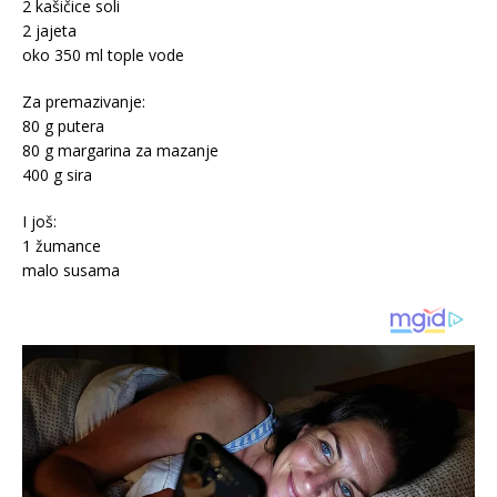
2 kašičice soli
2 jajeta
oko 350 ml tople vode
Za premazivanje:
80 g putera
80 g margarina za mazanje
400 g sira
I još:
1 žumance
malo susama