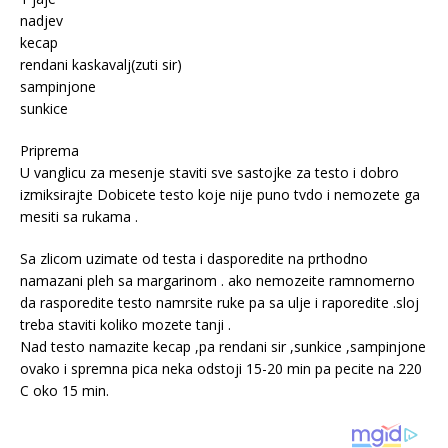
nadjev
kecap
rendani kaskavalj(zuti sir)
sampinjone
sunkice
Priprema
U vanglicu za mesenje staviti sve sastojke za testo i dobro
izmiksirajte Dobicete testo koje nije puno tvdo i nemozete ga
mesiti sa rukama .
Sa zlicom uzimate od testa i dasporedite na prthodno
namazani pleh sa margarinom . ako nemozeite ramnomerno
da rasporedite testo namrsite ruke pa sa ulje i raporedite .sloj
treba staviti koliko mozete tanji .
Nad testo namazite kecap ,pa rendani sir ,sunkice ,sampinjone
ovako i spremna pica neka odstoji 15-20 min pa pecite na 220
C oko 15 min.