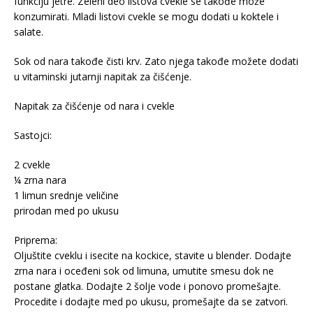
funkciju jetre. Zeleni deo listova cvekle se takođe može
konzumirati. Mladi listovi cvekle se mogu dodati u koktele i
salate.
Sok od nara takođe čisti krv. Zato njega takođe možete dodati
u vitaminski jutarnji napitak za čišćenje.
Napitak za čišćenje od nara i cvekle
Sastojci:
2 cvekle
¼ zrna nara
1 limun srednje veličine
prirodan med po ukusu
Priprema:
Oljuštite cveklu i isecite na kockice, stavite u blender. Dodajte
zrna nara i oceđeni sok od limuna, umutite smesu dok ne
postane glatka. Dodajte 2 šolje vode i ponovo promešajte.
Procedite i dodajte med po ukusu, promešajte da se zatvori.