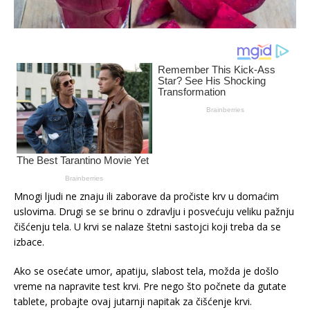
Mnogi ljudi ne znaju ili zaborave da pročiste krv u domaćim
uslovima. Drugi se se brinu o zdravlju i posvećuju veliku pažnju
čišćenju tela. U krvi se nalaze štetni sastojci koji treba da se
izbace.
Ako se osećate umor, apatiju, slabost tela, možda je došlo
vreme na napravite test krvi. Pre nego što počnete da gutate
tablete, probajte ovaj jutarnji napitak za čišćenje krvi.