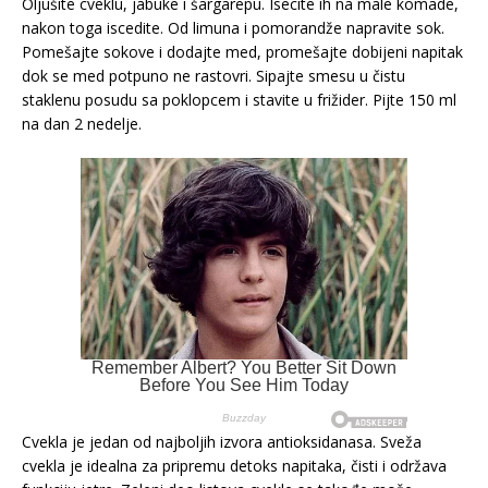
Oljušite cveklu, jabuke i šargarepu. Isecite ih na male komade,
nakon toga iscedite. Od limuna i pomorandže napravite sok.
Pomešajte sokove i dodajte med, promešajte dobijeni napitak
dok se med potpuno ne rastovri. Sipajte smesu u čistu
staklenu posudu sa poklopcem i stavite u frižider. Pijte 150 ml
na dan 2 nedelje.
Cvekla je jedan od najboljih izvora antioksidanasa. Sveža
cvekla je idealna za pripremu detoks napitaka, čisti i održava