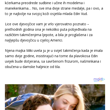
kćerkama preodrede sudbine i učine ih modelima i
manekenkama… No, sve ima dvije strane medalje, pa i ovo, a
to je najbolje na svojoj koži osjetila mlada Edin Vud.
Lice ove djevojčice vam je vrlo vjerovatno poznato –
prethodnih godina ona je nekoliko puta pobjeđivala na
različitim takmičenjima ljepote, a bila je proglašena i za
najljepšu djevojčicu u cijeloj Americi.
Njena majka Miki uvela ju je u svijet takmičenja kada je imala
samo dvije godine, insistirajući na tome da plavokosa Edin
uvijek bude dotjerana, sa savršenom frizurom, našminkana i
obučena u damske haljinice od tila.