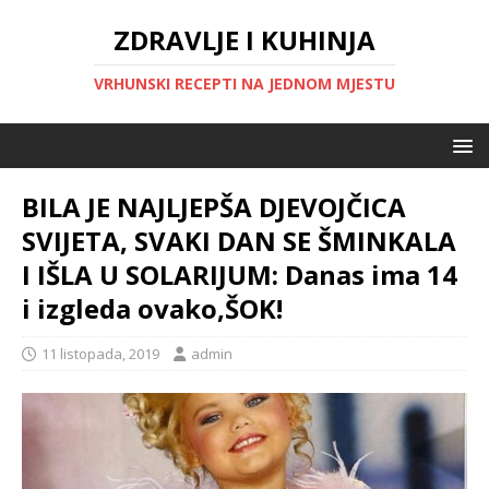
ZDRAVLJE I KUHINJA
VRHUNSKI RECEPTI NA JEDNOM MJESTU
BILA JE NAJLJEPŠA DJEVOJČICA
SVIJETA, SVAKI DAN SE ŠMINKALA
I IŠLA U SOLARIJUM: Danas ima 14
i izgleda ovako,ŠOK!
11 listopada, 2019
admin