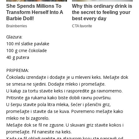
Glazura:
100 ml slatke pavlake
100 g crne čokolade
40 g putera
PRIPREMA:
Čokoladu izrendajte i dodajte je u mleveni keks. Mešajte dok
se smesa ne sjedini. Dodajte mleko i promešajte.
U kalup za tortu stavite keks i rasporedite ga ravnomerno.
Pritisnite ga rukama kako biste dobili ravnu površinu.
U šerpu stavite pola litra mleka, šećer i pšenični griz,
promešajte i stavite da se kuva. Povremeno mešajte kako
mleko ne bi zagorelo.
Mešajte dok se fil ne zgusne. U skuvani griz stavite kokos i
promešajte. Fil nanesite na keks.
Kada se fil ohladi prelijte ga glazurom koju ste napravili od