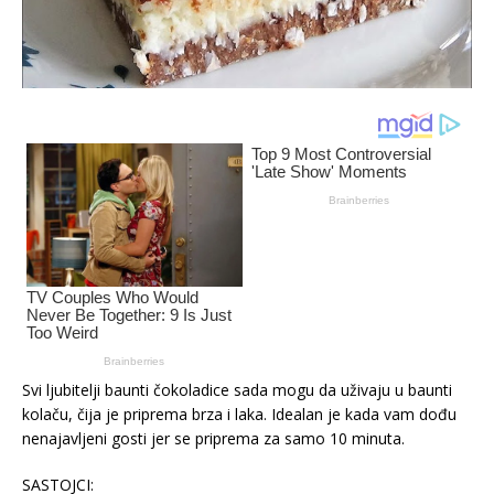
Svi ljubitelji baunti čokoladice sada mogu da uživaju u baunti
kolaču, čija je priprema brza i laka. Idealan je kada vam dođu
nenajavljeni gosti jer se priprema za samo 10 minuta.
SASTOJCI: