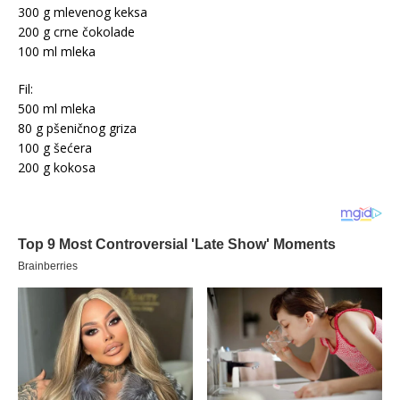
300 g mlevenog keksa
200 g crne čokolade
100 ml mleka
Fil:
500 ml mleka
80 g pšeničnog griza
100 g šećera
200 g kokosa