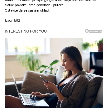
slatke pavlake, crne čokolade i putera.
Ostavite da se sasvim ohladi.
Izvor: b92