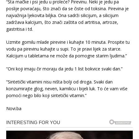
“Šta mačke i psi jedu u proleće? Pirevinu. Neki je jedu pa
poslije povraćaju, što znači da se čiste od toksina. Pirevina je
najvažnija ljekovita biljka. Ona sadrži silicijum, a silicijum
zadržava kalcijum, što znači zaštita od artritisa, artroze,
gastritisa i td.
Uzmite gomilu mlade pirevine i kuhajte 10 minuta. Prospite tu
vodu pa pirevinu kuhajte u supi. To je pravi lijek za starce.
Kalcijum u tabletama ne može da pomogne starim ljudima.”
“Oni koji imaju čir moraju da jedu 1 list bokvice svaki dan.”
“Sintetički vitamini nisu ništa bolji od droga. Svaki dan
konzumirajte glog, neven, kamilicu i bijeli luk. To će vam više
pomoći nego bilo koji sintetički vitamin.”
Novi.ba