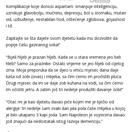
Komplikacije koje donosi aspartam: smanjuje inteligenciju,
uzrokuje glavobolju, mučninu, depresiju, bol u stomaku, mutan
vid, uzbuđenje, nestabilan hod, oštećenje zglobova, gojaznost
i td.
Zapitajte se šta dajete svom djetetu kada mu dozvolite da
popije čašu gaziranog soka!”
“Bijeli hljeb je prazan hljeb. Kada se u stara vremena jeo beli
hleb? Samo za praznike. Ostalo vrijeme se jeo hljeb od cijelog
zrna. Moja preporuka da se djeci u vrtiću mjesec dana daje
kaša od zobi (ovas) i mlijeka, sa čim ćemo im pročistiti pluća.
Drugi mjesec da im se daje zob kuhana na vodi, sa čim ćemo
im očistiti jetru. A zatim još tri nedelje produžiti davanje zobi!”
“Otac mi je kao djetetu davao piće kojim me je liječio od
alergije: tri nedelje sam svaki dan pila pola čaše mlijeka u kojoj
je bilo ukapano 3 kapi joda. Sam Napoleon je vojnicima davao
jod znajući da nedostatak istog razvija demenciju.”