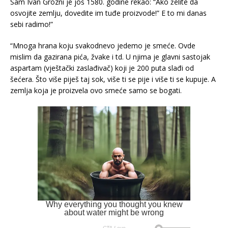
Sam Ivan Grozni je još 1580. godine rekao: “Ako želite da
osvojite zemlju, dovedite im tuđe proizvode!” E to mi danas
sebi radimo!”
“Mnoga hrana koju svakodnevo jedemo je smeće. Ovde
mislim da gazirana pića, žvake i td. U njima je glavni sastojak
aspartam (vještački zaslađivač) koji je 200 puta slađi od
šećera. Što više piješ taj sok, više ti se pije i više ti se kupuje. A
zemlja koja je proizvela ovo smeće samo se bogati.