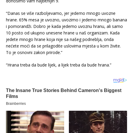
donosimo vam najbitnijih 9.
“Danas se više razboljevamo, jer jedemo mnogo uvozne
hrane. 65% mesa je uvozno, uvozimo i jedemo mnogo banana
i pomorandži. Dobro je kada jedemo uvoznu hranu, ali samo
10 posto od ukupno unesene hrane u naš organizam. Kada
jedete mnogo hrane koja nije sa našeg podneblja, onda
nećete moći da se prilagodite uslovima mjesta u kom živite.
To je osnovni zakon prirode.”
“Hrana treba da bude lijek, a lijek treba da bude hrana.”