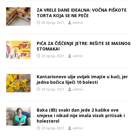
ZA VRELE DANE IDEALNA: VOČNA PIŠKOTE
TORTA KOJA SE NE PEČE
30 lipnja, 2021
admin
PIĆA ZA ČIŠĆENJE JETRE: REŠITE SE MASNOG
STOMAKA!
29 lipnja, 2021
admin
Kantarionovo ulje uvijek imajte u kući, jer
jedna bočica liječi 10 bolesti
29 lipnja, 2021
admin
Baka (85) svaki dan jede 2 kašike ove
smjese i nikad nije imala visok pritisak i
holesterol
29 lipnja, 2021
admin