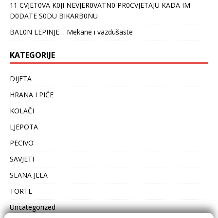
11 CVJET0VA K0JI NEVJER0VATN0 PR0CVJETAJU KADA IM
D0DATE S0DU BIKARB0NU
BAL0N LEPINJE… Mekane i vazdušaste
KATEGORIJE
DIJETA
HRANA I PIĆE
KOLAČI
LJEPOTA
PECIVO
SAVJETI
SLANA JELA
TORTE
Uncategorized