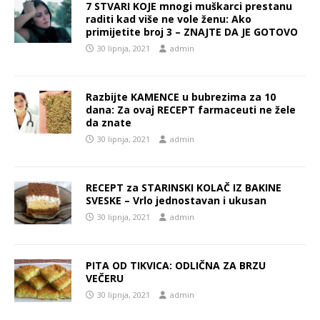
7 STVARI KOJE mnogi muškarci prestanu
raditi kad više ne vole ženu: Ako
primijetite broj 3 – ZNAJTE DA JE GOTOVO
30 lipnja, 2021
admin
Razbijte KAMENCE u bubrezima za 10
dana: Za ovaj RECEPT farmaceuti ne žele
da znate
30 lipnja, 2021
admin
RECEPT za STARINSKI KOLAČ IZ BAKINE
SVESKE – Vrlo jednostavan i ukusan
30 lipnja, 2021
admin
PITA OD TIKVICA: ODLIČNA ZA BRZU
VEČERU
30 lipnja, 2021
admin